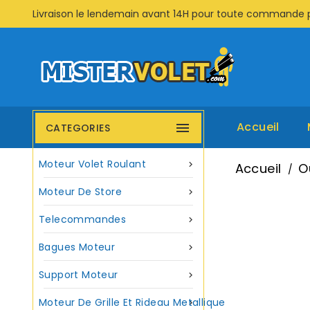
Livraison le lendemain avant 14H pour toute commande 
Accueil

CATEGORIES
Moteur Volet Roulant

Accueil
O
Moteur De Store

Telecommandes

Bagues Moteur

Support Moteur

Moteur De Grille Et Rideau Metallique
