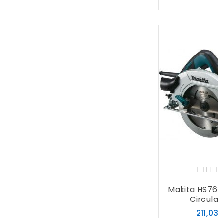
Makita HS760
Circulai
211,0