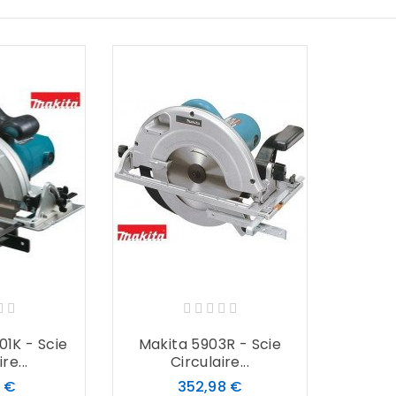
1K - Scie
Makita 5903R - Scie
re...
Circulaire...
Prix
Prix
3 €
352,98 €