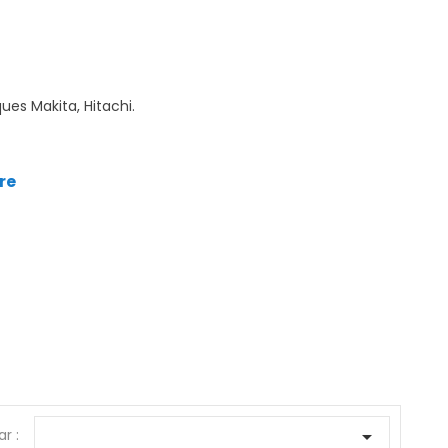
es Makita, Hitachi.
ire
ar :
