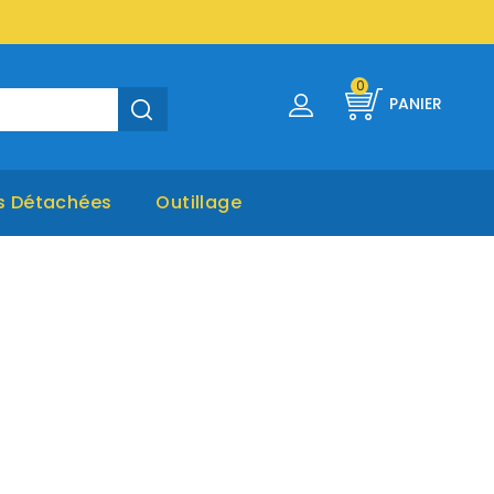
0
PANIER
s Détachées
Outillage