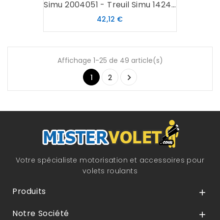
Simu 2004051 - Treuil Simu 1424...
Prix
42,12 €
Affichage 1-25 de 49 article(s)

1
2
Votre spécialiste motorisation et accessoires pour
volets roulants
Produits

Notre Société
