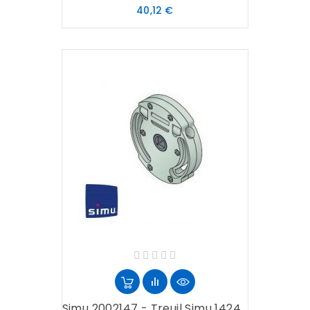
Prix
40,12 €
Simu 2002147 - Treuil Simu 1424...