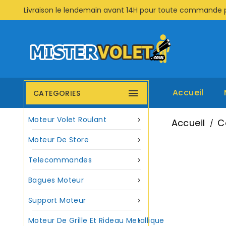
Livraison le lendemain avant 14H pour toute commande 
Accueil

CATEGORIES
Moteur Volet Roulant

Accueil
C
Moteur De Store

Telecommandes

Bagues Moteur

Support Moteur

Moteur De Grille Et Rideau Metallique
