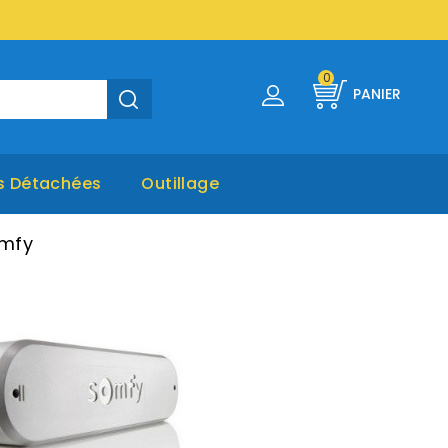
0
PANIER
s Détachées
Outillage
omfy