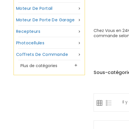
Moteur De Portail

Moteur De Porte De Garage

Chez Vous en 24H
Recepteurs

commande selon ce
Photocellules

Coffrets De Commande

Plus de catégories

Sous-catégori
Il y