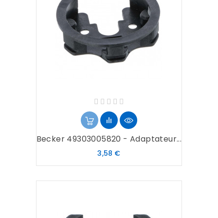
Becker 49303005820 - Adaptateur...
Prix
3,58 €