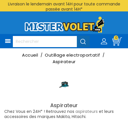
Livraison le lendemain avant 14H pour toute commande
passée avant 14H*
0

Accueil
Outillage electroportatif
Aspirateur
Aspirateur
Chez Vous en 24H* ! Retrouvez nos
aspirateurs
et leurs
accessoires des marques Makita, Hitachi.