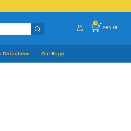
0
PANIER
s Détachées
Outillage