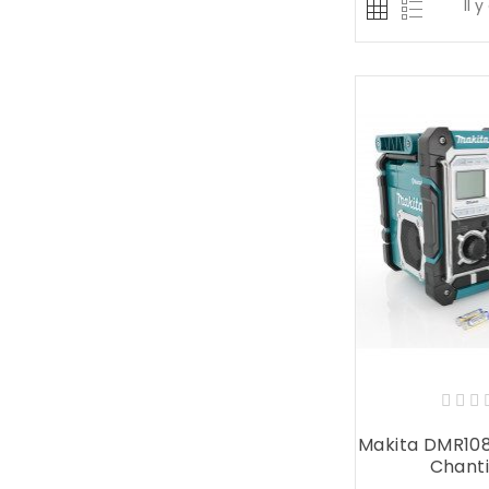
Il y
Makita DMR108
Chantie