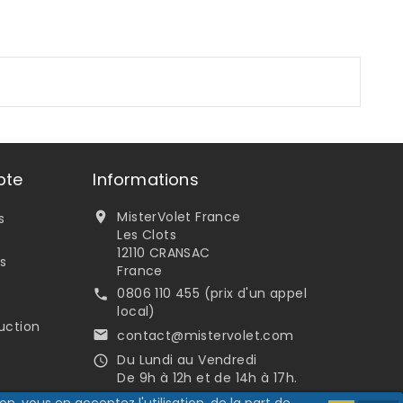
pte
Informations
MisterVolet France

s
Les Clots
12110 CRANSAC
s
France
0806 110 455 (prix d'un appel

local)
uction
contact@mistervolet.com

Du Lundi au Vendredi

De 9h à 12h et de 14h à 17h.