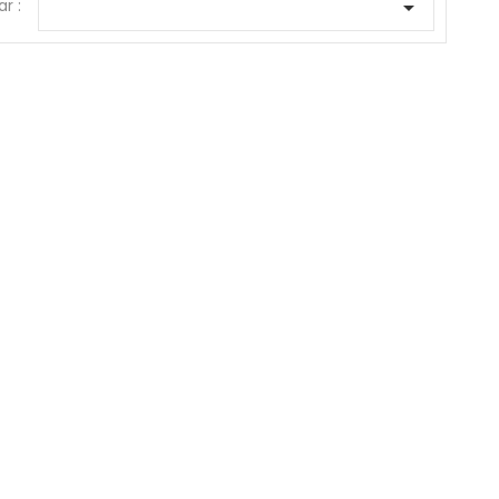
ar :
