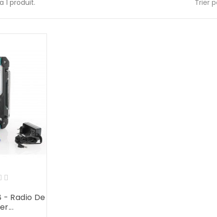
 a 1 produit.
Trier p
 - Radio De
r...