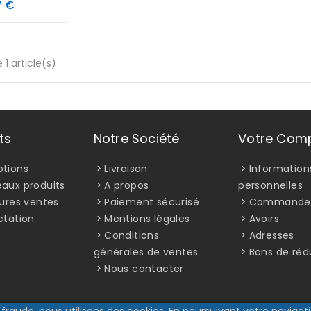
Prix
7 €
 1 article(s)
ts
Notre Société
Votre Com
tions
Livraison
Information
aux produits
A propos
personnelles
eures ventes
Paiement sécurisé
Commande
ctation
Mentions légales
Avoirs
Conditions
Adresses
générales de ventes
Bons de réd
Nous contacter