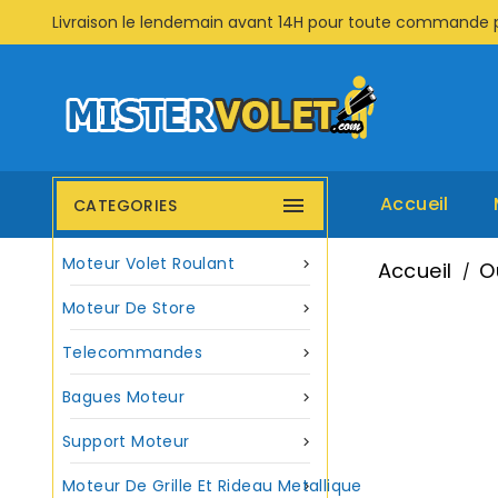
Livraison le lendemain avant 14H pour toute commande 
Accueil

CATEGORIES
Moteur Volet Roulant

Accueil
O
Moteur De Store

Telecommandes

Bagues Moteur

Support Moteur

Moteur De Grille Et Rideau Metallique
