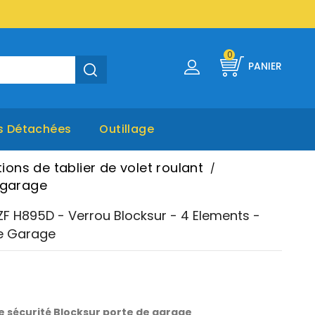
0
PANIER
s Détachées
Outillage
tions de tablier de volet roulant
 garage
ZF H895D - Verrou Blocksur - 4 Elements -
e Garage
e sécurité Blocksur porte de garage