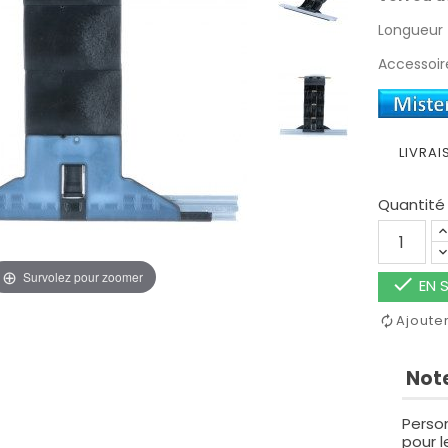
Longueur
Accessoir
LIVRAI
Quantité
Survolez pour zoomer

EN S
Ajoute
Note
Perso
pour 