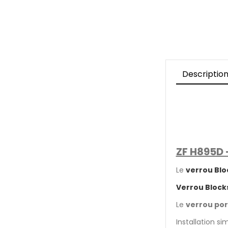
Descriptio
ZF H895D 
Le
verrou Blo
Verrou Block
Le
verrou por
Installation s