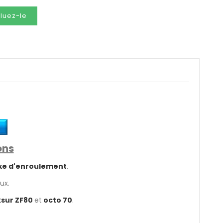
luez-le
ons
xe d'enroulement
.
ux.
sur ZF80
et
octo 70
.