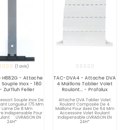
V
P
(1 avis)
 H882G - Attache
TAC-DVA4 - Attache DVA
 Souple Inox - 180
4 Maillons Tablier Volet
 Zurfluh Feller
Roulant... - Profalux
essort Souple Inox De
Attache DVA Tablier Volet
lant Longueur 175 Mm
Roulant Composée De 4
r Lame De 8 Mm
Maillons Pour Axes De 64 Mm
re Indispensable Pour
Accessoire Volet Roulant
oulant LIVRAISON EN
Indispensable LIVRAISON EN
24H*
24H*