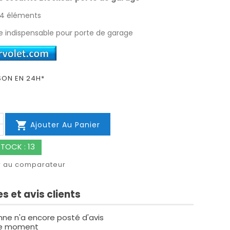
 4 éléments
e indispensable pour porte de garage
SON EN 24H*

Ajouter Au Panier
TOCK : 13
r au comparateur
s et avis clients
nne n'a encore posté d'avis
le moment