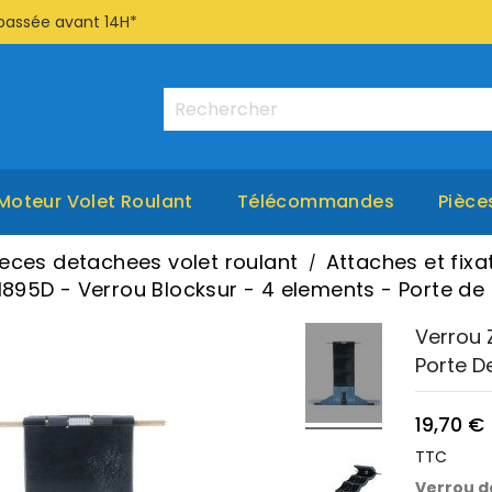
passée avant 14H*
Moteur Volet Roulant
Télécommandes
Pièce
ieces detachees volet roulant
Attaches et fixa
H895D - Verrou Blocksur - 4 elements - Porte de
Verrou 
Porte D
19,70 €
TTC
Verrou d