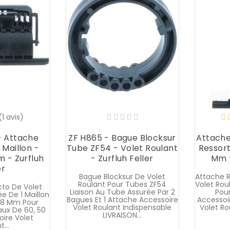
(1 avis)
- Attache
ZF H865 - Bague Blocksur
Attache
 Maillon -
Tube ZF54 - Volet Roulant
Ressort
 - Zurfluh
- Zurfluh Feller
Mm -
er
Bague Blocksur De Volet
Attache R
Roulant Pour Tubes ZF54
Volet Rou
cto De Volet
Liaison Au Tube Assurée Par 2
Pou
 De 1 Maillon
Bagues Et 1 Attache Accessoire
Accessoi
 8 Mm Pour
Volet Roulant Indispensable
Volet R
ux De 60, 50
LIVRAISON...
oire Volet
...