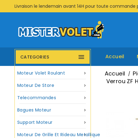
Livraison le lendemain avant 14H pour toute commande 
Accueil

CATEGORIES
Accueil
P
Moteur Volet Roulant

Verrou ZF 
Moteur De Store

Telecommandes

Bagues Moteur

Support Moteur

Moteur De Grille Et Rideau Metallique
