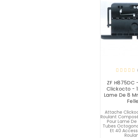
ZF H875DC 
Clickocto - 1
Lame De 8 Mm
Fell
Attache Clicko
Roulant Composée
Pour Lame De
Tubes Octogona
Et 40 Access
Roulant