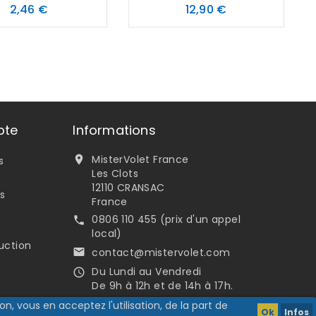
Prix
Prix
2,46 €
12,90 €
pte
Informations
MisterVolet France

s
Les Clots
12110 CRANSAC
s
France
0806 110 455 (prix d'un appel

local)
uction
contact@mistervolet.com

Du Lundi au Vendredi

De 9h à 12h et de 14h à 17h.
n, vous en acceptez l'utilisation, de la part de
Ok
Infos