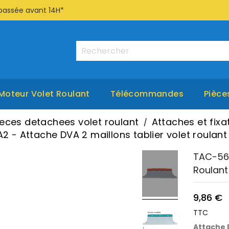
passée avant 14H*
Moteur Volet Roulant
Télécommandes
Pièce
ieces detachees volet roulant
Attaches et fixa
 - Attache DVA 2 maillons tablier volet roulan
TAC-56D
Roulan
9,86 €
TTC
Attache D