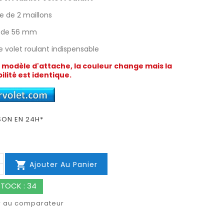
 de 2 maillons
s de 56 mm
e volet roulant indispensable
modèle d'attache, la couleur change mais la
lité est identique.
SON EN 24H*

Ajouter Au Panier
TOCK : 34
r au comparateur