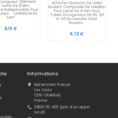
 Longueur 1 Élément
R
Attache Clickocto De Volet
r Lame De 8 Mm
Roulant Composée De 1 Maillon
re Indispensable Pour
Pour Lame De 8 Mm Pour
oulant LIVRAISON EN
Tubes Octogonaux De 60, 50
24H*
Et 40 Accessoire Volet
Roulant...
Prix
8,10 €
Prix
9,72 €
pte
Informations
MisterVolet France

s
Les Clots
12110 CRANSAC
s
France
0806 110 455 (prix d'un appel

local)
uction