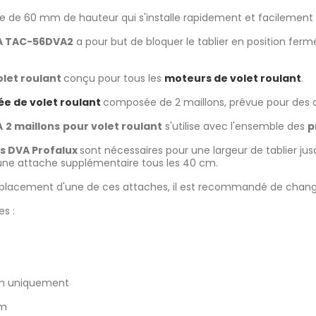
e de 60 mm de hauteur qui s'installe rapidement et facilement a
A TAC-56DVA2
a pour but de bloquer le tablier en position fer
olet roulant
conçu pour tous les
moteurs de volet roulant
.
ée de volet roulant
composée de 2 maillons, prévue pour des
A
2 maillons
pour volet roulant
s'utilise avec l'ensemble des
p
s DVA Profalux
sont nécessaires pour une largeur de tablier ju
r une attache supplémentaire tous les 40 cm.
placement d'une de ces attaches, il est recommandé de change
s :
m uniquement
mm