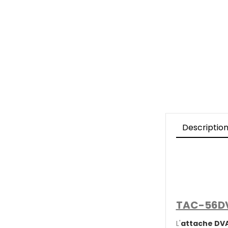
Descriptio
TAC-56DVA
L'
attache DV