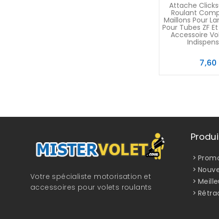
Attache Clicks
Roulant Comp
Maillons Pour 
Pour Tubes ZF E
Accessoire Vo
Indispensa
7,60
Produi
Promo
Nouve
Votre spécialiste motorisation et
Meill
accessoires pour volets roulants
Rétra