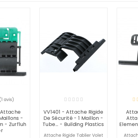
(1 avis)
 Attache
VV1401 - Attache Rigide
Atta
Maillons -
De Sécurité - 1 Maillon -
Attac
 - Zurfluh
Tube... - Building Plastics
Element
er
Attache Rigide Tablier Volet
Attach