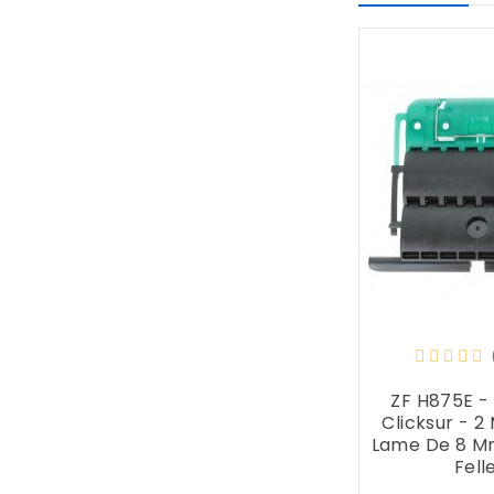
ZF H875E -
Clicksur - 2 
Lame De 8 Mm
Fell