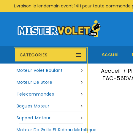
Livraison le lendemain avant 14H pour toute commande 
Accueil

CATEGORIES
Accueil
P
Moteur Volet Roulant

TAC-56DVA2
Moteur De Store

Telecommandes

Bagues Moteur

Support Moteur

Moteur De Grille Et Rideau Metallique
