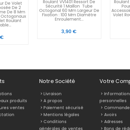
Roulant VV1401 Ressort De
Roulant
ur De Volet
Sécurité 1 Maillon Tube
Pou
osée De 2
Octogonal 60 Mm Largeur De
Accessoi
Lame De 8 Mm
Fixation : 100 Mm Diamètre
Volet R
t Octogonaux
Enroulement...
let Roulant
ble...
Prix
3,90 €
Prix
 €
ts
Notre Société
Votre Com
tions
Livraison
Information
aux produits
A propos
personnelles
eures ventes
Paiement sécurisé
Commande
ctation
Mentions légales
Avoirs
Conditions
Adresses
générales de ventes
Bons de réd