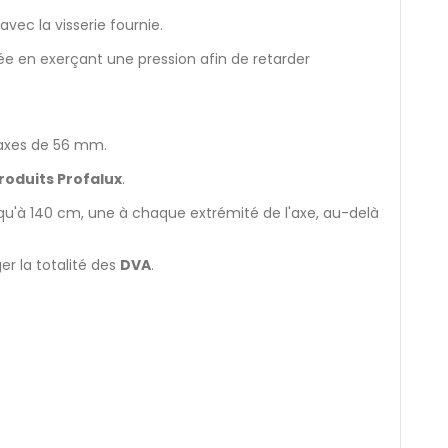
vec la visserie fournie.
mée en exerçant une pression afin de retarder
 axes de 56 mm.
roduits Profalux
.
squ'à 140 cm, une à chaque extrémité de l'axe, au-delà
r la totalité des
DVA
.