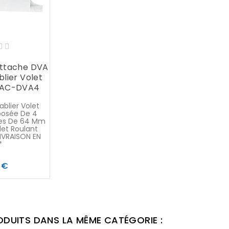
ttache DVA
blier Volet
 TAC-DVA4
blier Volet
osée De 4
xes De 64 Mm
let Roulant
LIVRAISON EN
*
Prix
 €
ODUITS DANS LA MÊME CATÉGORIE :