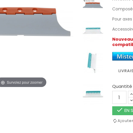
Composée
Pour axe
Accessoir
Nouveau 
compatibi
LIVRAI
Survolez pour zoomer
Quantité

EN S
Ajoute