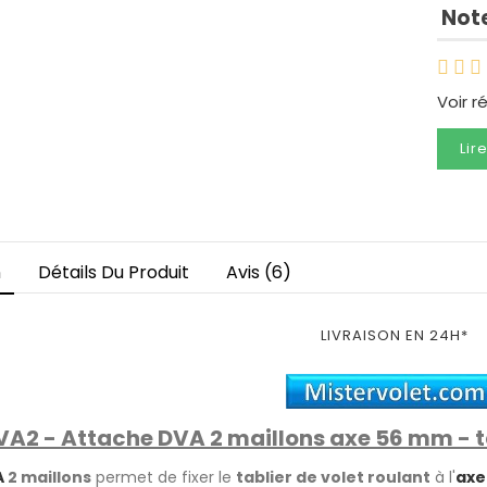
Note
Voir r
Lir
n
Détails Du Produit
Avis (6)
LIVRAISON EN 24H*
2 - Attache DVA 2 maillons axe 56 mm - ta
A
2
maillons
permet de fixer le
tablier de volet roulant
à l'
axe