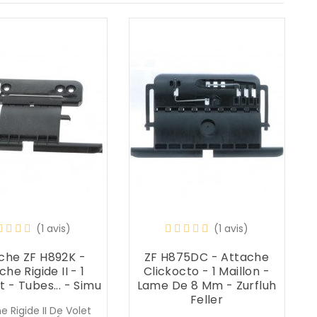
(1 avis)
(1 avis)
che ZF H892K -
ZF H875DC - Attache
he Rigide II - 1
Clickocto - 1 Maillon -
C
 - Tubes... - Simu
Lame De 8 Mm - Zurfluh
Feller
e Rigide II De Volet