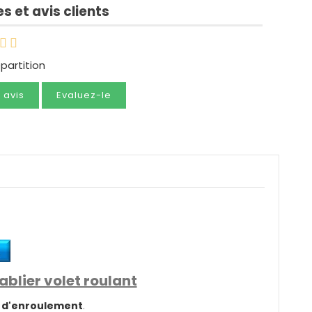
s et avis clients
épartition
e avis
Evaluez-le
blier volet roulant
 d'enroulement
.