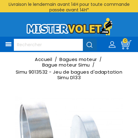
Livraison le lendemain avant 14H pour toute commande
passée avant 14H*
0

Accueil
Bagues moteur
Bague moteur Simu
Simu 9013532 - Jeu de bagues d'adaptation
Simu D133