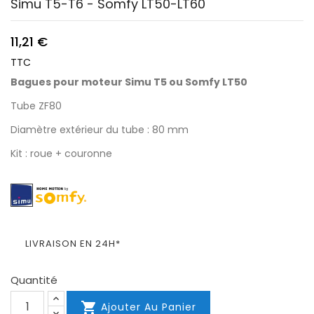
Simu T5-T6 - Somfy LT50-LT60
11,21 €
TTC
Bagues pour moteur Simu T5 ou Somfy LT50
Tube ZF80
Diamètre extérieur du tube : 80 mm
Kit : roue + couronne
LIVRAISON EN 24H*
Quantité

Ajouter Au Panier