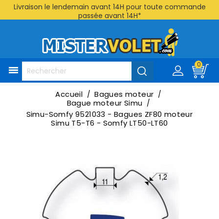
Livraison le lendemain avant 14H pour toute commande
passée avant 14H*
0

Accueil
Bagues moteur
Bague moteur Simu
Simu-Somfy 9521033 - Bagues ZF80 moteur
Simu T5-T6 - Somfy LT50-LT60