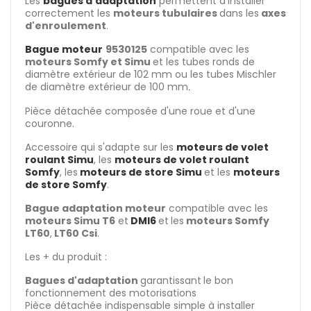
Les
bagues d'adaptation
permettent d'installer
correctement les
moteurs tubulaires
dans les
axes
d'enroulement
.
Bague moteur
9530125
compatible avec les
moteurs Somfy et Simu
et les tubes ronds de
diamètre extérieur de 102 mm ou les tubes Mischler
de diamètre extérieur de 100 mm
.
Pièce détachée composée d'une roue et d'une
couronne.
Accessoire qui s'adapte sur les
moteurs de volet
roulant Simu
, les
moteurs de volet roulant
Somfy
, les
moteurs de store Simu
et les
moteurs
de store Somfy
.
Bague adaptation moteur
compatible avec les
moteurs Simu T6
et
DMI6
et
les
moteurs Somfy
LT60
,
LT60 Csi
.
Les + du produit :
Bagues d'adaptation
garantissant
le bon
fonctionnement des motorisations
Pièce détachée indispensable simple à installer