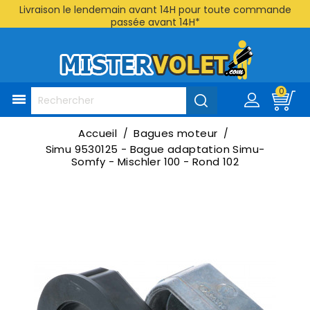
Livraison le lendemain avant 14H pour toute commande
passée avant 14H*
0

Accueil
Bagues moteur
Simu 9530125 - Bague adaptation Simu-
Somfy - Mischler 100 - Rond 102