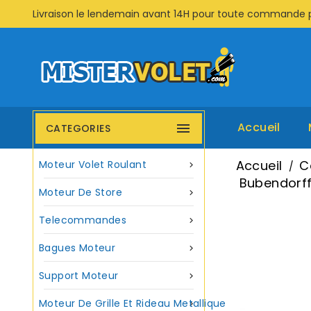
Livraison le lendemain avant 14H pour toute commande 
Accueil

CATEGORIES
Accueil
C
Moteur Volet Roulant

Bubendorff
Moteur De Store

Telecommandes

Bagues Moteur

Support Moteur

Moteur De Grille Et Rideau Metallique
