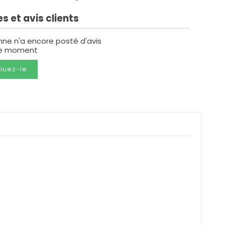
s et avis clients
nne n'a encore posté d'avis
le moment
luez-le