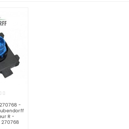
 270768 -
Bubendorff
eur R -
f 270768