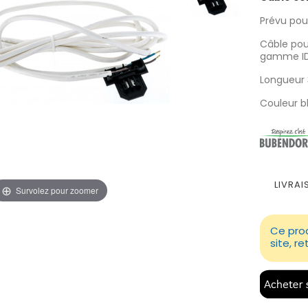
Prévu pou
Câble pou
gamme ID
Longueur 
Couleur b
LIVRAI
Survolez pour zoomer
Ce prod
site, r