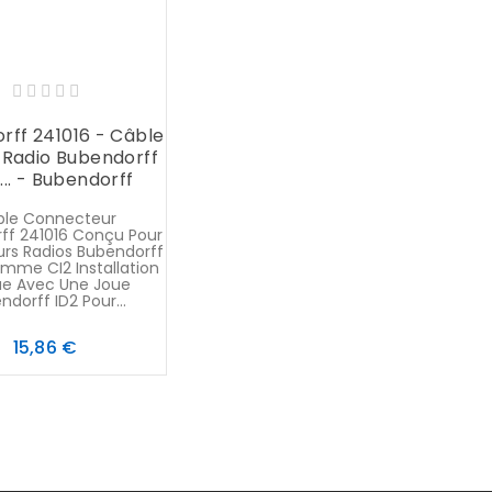
rff 241016 - Câble
 Radio Bubendorff
... - Bubendorff
ble Connecteur
ff 241016 Conçu Pour
urs Radios Bubendorff
mme CI2 Installation
ue Avec Une Joue
ndorff ID2 Pour...
Prix
15,86 €