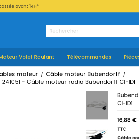
passée avant 14H*
Moteur Volet Roulant
Télécommandes
Pièce
ables moteur
Câble moteur Bubendorff
 241051 - Câble moteur radio Bubendorff CI-ID1
Bubendo
CI-ID1
16,88 €
TTC
Câble co