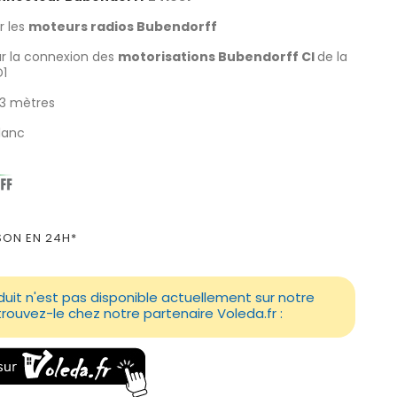
r les
moteurs radios Bubendorff
r la connexion des
motorisations Bubendorff CI
de la
1
3 mètres
lanc
SON EN 24H*
uit n'est pas disponible actuellement sur notre
etrouvez-le chez notre partenaire Voleda.fr :