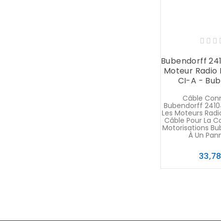
Bubendorff 24
Moteur Radio
CI-A - Bu
Câble Con
Bubendorff 2410
Les Moteurs Radi
Câble Pour La C
Motorisations Bu
À Un Pann
33,7