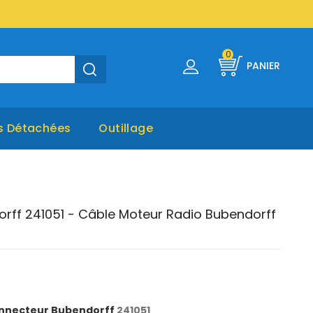
0
PANIER
s Détachées
Outillage
rff 241051 - Câble Moteur Radio Bubendorff
nnecteur Bubendorff
241051