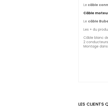
Le
câble conn
Câble moteu
Le
câble Bub
Les + du produi
Câble blanc d
2 conducteurs 
Montage dans 
LES CLIENTS 