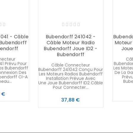
1041 - Câble
Bubendorff 241042 -
Bubendo
 Bubendorff
Câble Moteur Radio
Moteur
bendorff
Bubendorff Joue ID2 -
Joue
Bubendorff
necteur
Câ
41 Prévu Pour
Bubendor
Câble Connecteur
os Bubendorff
Les Mote
Bubendorff 241042 Conçu Pour
onnexion Des
De La Ga
Les Moteurs Radios Bubendorff
bendorff CI-A
Prév
Installation Prévue Avec
eau...
Bube
Une Joue Bubendorff ID2 Câble
Pour Connecter...
Prix
8 €
Prix
37,88 €