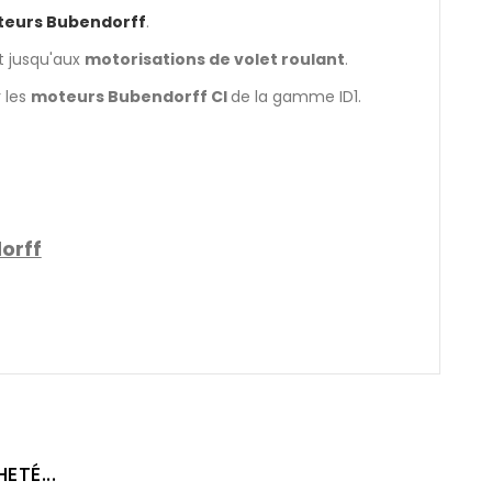
eurs Bubendorff
.
t jusqu'aux
motorisations de volet roulant
.
 les
moteurs Bubendorff CI
de la gamme ID1.
orff
TÉ...