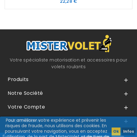
Prix
22,28 €
Votre spécialiste motorisation et accessoires pour
volets roulants
Produits

Notre Société

Votre Compte

Pour améliorer votre expérience et prévenir les
Informations

risques de fraude, nous utilisons des cookies. En
poursuivant votre navigation, vous en acceptez
Ok
Infos
l'utilisation, de la part de MisterVolet et de tiers de