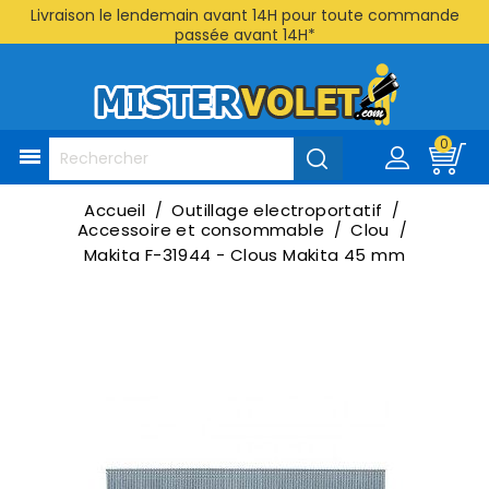
Livraison le lendemain avant 14H pour toute commande
passée avant 14H*
0

Accueil
Outillage electroportatif
Accessoire et consommable
Clou
Makita F-31944 - Clous Makita 45 mm