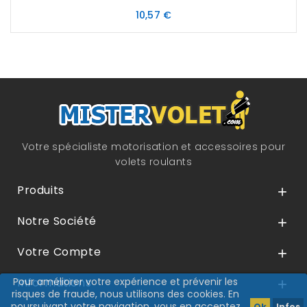
Prix
10,57 €
Votre spécialiste motorisation et accessoires pour
volets roulants
Produits

Notre Société

Votre Compte

Pour améliorer votre expérience et prévenir les
Informations

risques de fraude, nous utilisons des cookies. En
poursuivant votre navigation, vous en acceptez
Ok
Infos