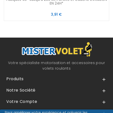
EN 24H*
Prix
3,91 €
Votre spécialiste motorisation et accessoires pour
volets roulants
Produits

Notre Société

Votre Compte

Pour améliorer votre expérience et prévenir les
Informations