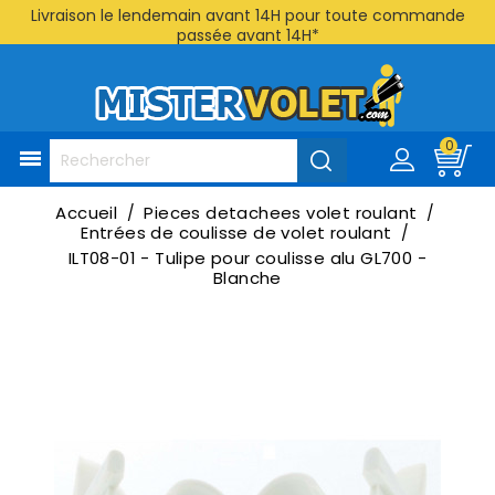
Livraison le lendemain avant 14H pour toute commande
passée avant 14H*
0

Accueil
Pieces detachees volet roulant
Entrées de coulisse de volet roulant
ILT08-01 - Tulipe pour coulisse alu GL700 -
Blanche