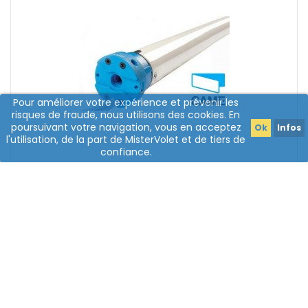
Pour améliorer votre expérience et prévenir les
risques de fraude, nous utilisons des cookies. En
poursuivant votre navigation, vous en acceptez
Ok
Infos
l'utilisation, de la part de MisterVolet et de tiers de
confiance.
(1 avis)
Came 001Y5010A151MOR - Moteur Came Mondrian
R5 - 10/15 - Came
Moteur Radio De Volet Roulant Moteur Tubulaire De 45 Mm
Force De 10 Newtons Axe Motorisé LIVRAISON EN 24H*
Prix
175,04 €