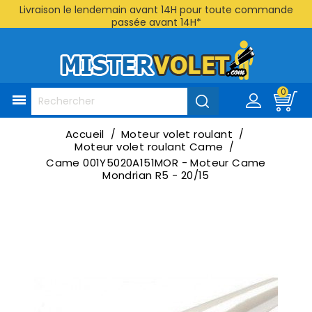
Livraison le lendemain avant 14H pour toute commande
passée avant 14H*
0

Accueil
Moteur volet roulant
Moteur volet roulant Came
Came 001Y5020A151MOR - Moteur Came
Mondrian R5 - 20/15