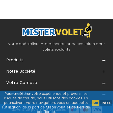
Votre spécialiste motorisation et accessoires pour
volets roulants
Produits

Notre Société

Votre Compte

Pour améliorer votre expérience et prévenir les
Informations

risques de fraude, nous utilisons des cookies. En
poursuivant votre navigation, vous en acceptez
Ok
Infos
l'utilisation, de la part de MisterVolet et de tiers de
Moyens de paiement sécurisés :
confiance.