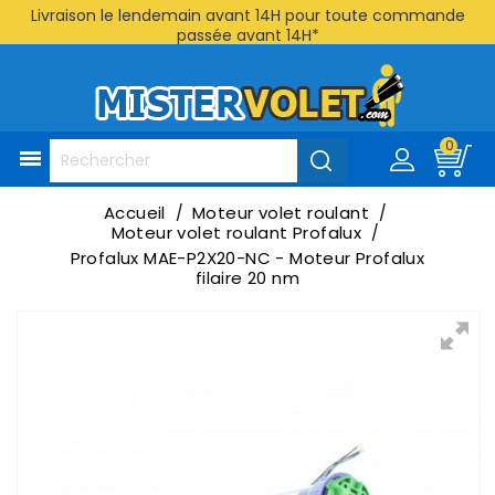
Livraison le lendemain avant 14H pour toute commande
passée avant 14H*
0

Accueil
Moteur volet roulant
Moteur volet roulant Profalux
Profalux MAE-P2X20-NC - Moteur Profalux
filaire 20 nm