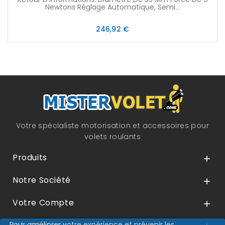
Newtons Réglage Automatique, Semi...
Prix
246,92 €
Votre spécialiste motorisation et accessoires pour
volets roulants
Produits

Notre Société

Votre Compte

Pour améliorer votre expérience et prévenir les