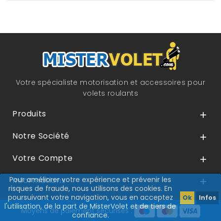
Votre spécialiste motorisation et accessoires pour
volets roulants
Produits

Notre Société

Votre Compte

Pour améliorer votre expérience et prévenir les
Informations

risques de fraude, nous utilisons des cookies. En
poursuivant votre navigation, vous en acceptez
Ok
Infos
l'utilisation, de la part de MisterVolet et de tiers de
Moyens de paiement sécurisés :
confiance.