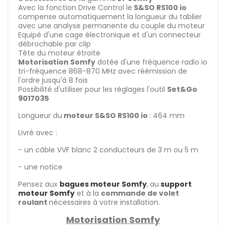
Avec la fonction Drive Control le
S&SO RS100 io
compense automatiquement la longueur du tablier
avec une analyse permanente du couple du moteur
Equipé d'une cage électronique et d'un connecteur
débrochable par clip
Tête du moteur étroite
Motorisation Somfy
dotée d'une fréquence radio io
tri-fréquence 868-870 MHz avec réémission de
l'ordre jusqu'à 8 fois
Possibilité d'utiliser pour les réglages l'outil
Set&Go
9017035
Longueur du
moteur S&SO RS100 io
: 464 mm
Livré avec :
- un câble VVF blanc 2 conducteurs de 3 m ou 5 m
- une notice
Pensez aux
bagues moteur Somfy
,
au
support
moteur Somfy
et à la
commande de volet
roulant
nécessaires à votre installation.
Motorisation Somfy