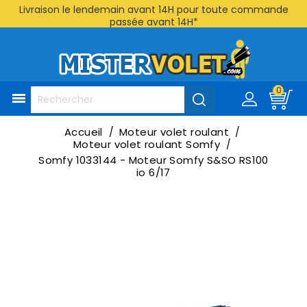
Livraison le lendemain avant 14H pour toute commande
passée avant 14H*
0

Accueil
Moteur volet roulant
Moteur volet roulant Somfy
Somfy 1033144 - Moteur Somfy S&SO RS100
io 6/17