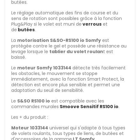
butées.
Le réglage automatique des fins de course et du
sens de rotation sont possibles grâce à la fonction
Plug&Play si le volet est muni de
verrous
et
de
butées
.
La
motorisation S&SO-RS100 io Somfy
est
protégée contre le gel et possède une résistance au
levage lorsque le
tablier du volet roulan
t est
baissé.
Le
moteur Somfy 1033144
détecte très facilement
les obstacles, le mouvement se stoppe
immédiatement, avec la fonction Smart Protect, la
détection est encore plus sensible et permet une
adaptation du seuil de sensibilité.
Le
S&SO RS100 io
est compatible avec les
commandes murales
Smoove Sensitif RS100 io
.
Les + du produit :
Moteur 1033144
universel qui s'adapte à tous types
de volets roulants, tous types de liens, de butées et
d'accessoires de la gamme
LT Somfy