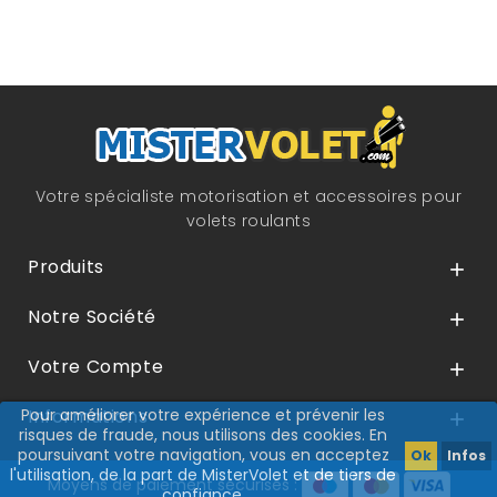
Votre spécialiste motorisation et accessoires pour
volets roulants
Produits

Notre Société

Votre Compte

Pour améliorer votre expérience et prévenir les
Informations

risques de fraude, nous utilisons des cookies. En
poursuivant votre navigation, vous en acceptez
Ok
Infos
l'utilisation, de la part de MisterVolet et de tiers de
Moyens de paiement sécurisés :
confiance.