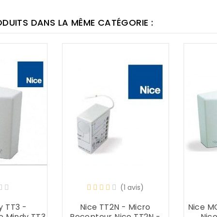
ODUITS DANS LA MÊME CATÉGORIE :
(1 avis)
y TT3 -
Nice TT2N - Micro
Nice M
e Mindy TT3
Recepteur Nice TT2N -
Nic