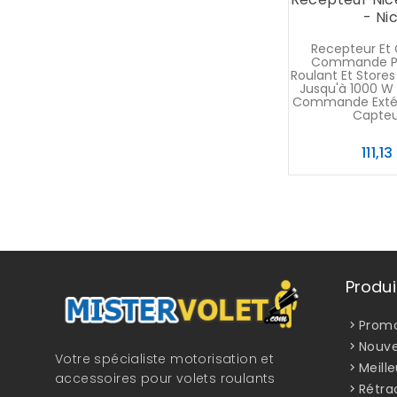
- Ni
Recepteur Et 
Commande Po
Roulant Et Stores
Jusqu'à 1000 W
Commande Extér
Capteur
111,1
Produi
Promo
Nouve
Votre spécialiste motorisation et
Meill
accessoires pour volets roulants
Rétra