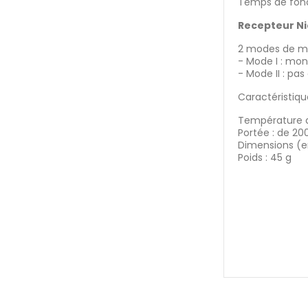
Temps de fon
Recepteur Ni
2 modes de mé
- Mode I : mon
- Mode II : pa
Caractéristiqu
Température d
Portée : de 20
Dimensions (e
Poids : 45 g