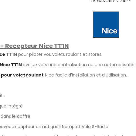
LIVRAISON EN 24H*
 - Recepteur Nice TT1N
ce
TT1N
pour piloter vos volets roulant et stores.
Nice TT1N
évolue vers une centralisation ou une automatisation 
pour volet roulant
Nice facile d'installation et d'utilisation.
t :
que intégré
dans le coffre
ouveaux capteur climatiques Nemp et Volo S-Radio