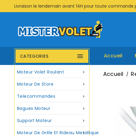
Livraison le lendemain avant 14H pour toute commande 
Accueil

CATEGORIES
Moteur Volet Roulant

Accueil
R
Moteur De Store

Telecommandes

Bagues Moteur

Support Moteur

Moteur De Grille Et Rideau Metallique
