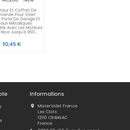
teur Et Coffret De
ande Pour Volet
, Porte De Garage Et
eaux Métalliques
le Avec Les Moteurs
s Nice Jusqu'à 950...
Prix
112,45 €
pte
Informations
MisterVolet France

s
Les Clots
12110 CRANSAC
s
France