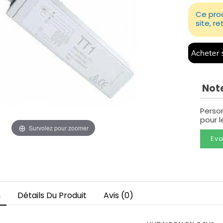
Ce prod
site, r
Note
Perso
pour 
Survolez pour zoomer
Eva
n
Détails Du Produit
Avis (0)