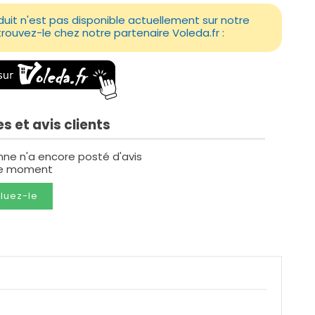
uit n'est pas disponible actuellement sur notre
etrouvez-le chez notre partenaire Voleda.fr :
s et avis clients
nne n'a encore posté d'avis
le moment
luez-le