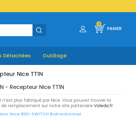
0
PANIER
s Détachées
Outillage
pteur Nice TT1N
1N - Recepteur Nice TT1N
 n'est plus fabriqué par Nice. Vous pouvez trouver la
 de remplacement sur notre site partenaire
Voleda.fr
eur Nice BIDI-SWITCH Bidirectionnel