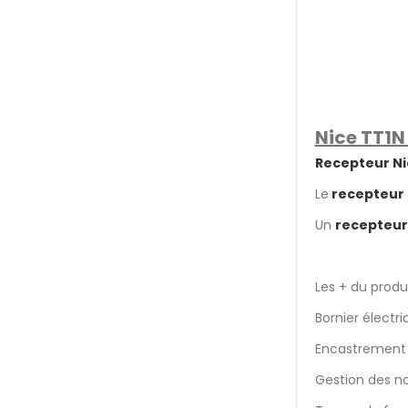
Nice TT1N
Recepteur Ni
Le
recepteur 
Un
recepteur 
Les + du produi
Bornier électri
Encastrement 
Gestion des n