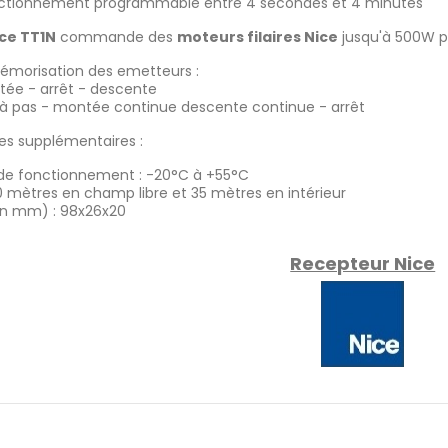
ctionnement programmable entre 4 secondes et 4 minutes
ce TT1N
commande des
moteurs filaires Nice
jusqu'à 500W p
morisation des emetteurs :
tée - arrêt - descente
s à pas - montée continue descente continue - arrêt
es supplémentaires :
e fonctionnement : -20°C à +55°C
0 mètres en champ libre et 35 mètres en intérieur
n mm) : 98x26x20
Recepteur Nice