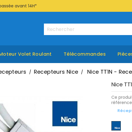
passée avant 14H*
Moteur Volet Roulant
Télécommandes
Pièce
ecepteurs
Recepteurs Nice
Nice TT1N - Rece
Nice TT
Ce produit
référence
Récept