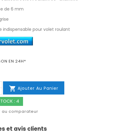
rée de 6 mm
grise
e indispensable pour volet roulant
SON EN 24H*

Ajouter Au Panier
TOCK : 4
r au comparateur
s et avis clients