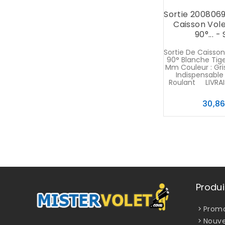
Sortie 2008069
Caisson Vole
90°... -
Sortie De Caisson
90° Blanche Tig
Mm Couleur : Gri
Indispensable
Roulant LIVRAI
30,8
Produi
Promo
Nouve