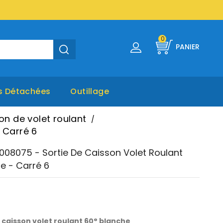
0
PANIER
s Détachées
Outillage
on de volet roulant
- Carré 6
2008075 - Sortie De Caisson Volet Roulant
se - Carré 6
 caisson volet roulant 60° blanche