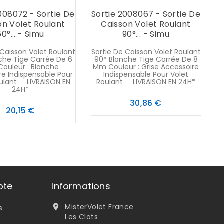
008072 - Sortie De
Sortie 2008067 - Sortie De
S
on Volet Roulant
Caisson Volet Roulant
60°... - Simu
90°... - Simu
 Caisson Volet Roulant
Sortie De Caisson Volet Roulant
So
che Tige Carrée De 6
90° Blanche Tige Carrée De 8
9
ouleur : Blanche
Mm Couleur : Grise Accessoire
re Indispensable Pour
Indispensable Pour Volet
A
oulant LIVRAISON EN
Roulant LIVRAISON EN 24H*
24H*
Prix
30,86 €
Prix
20,15 €
pte
Informations
MisterVolet France

s
Les Clots