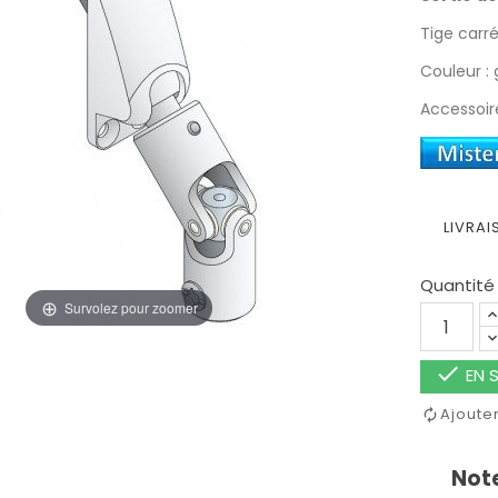
Tige car
Couleur : 
Accessoir
LIVRAI
Quantité
Survolez pour zoomer

EN S
Ajoute
Note