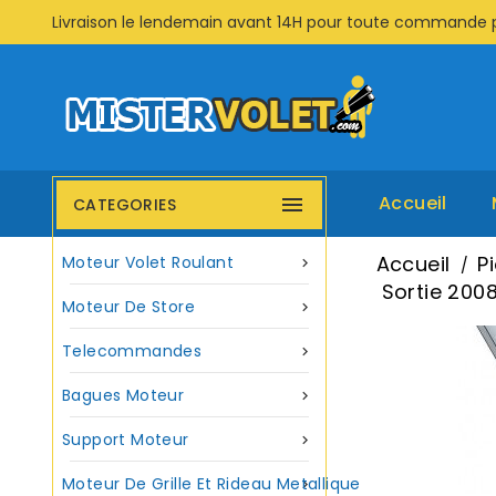
Livraison le lendemain avant 14H pour toute commande 
Accueil

CATEGORIES
Accueil
P
Moteur Volet Roulant

Sortie 2008
Moteur De Store

Telecommandes

Bagues Moteur

Support Moteur

Moteur De Grille Et Rideau Metallique
