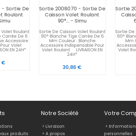
 - Sortie De
Sortie 2008070 - Sortie De
Sortie 2
t Roulant
Caisson Volet Roulant
Caiss
 Simu
90°... - Simu
 Volet Roulant
Sortie De Caisson Volet Roulant
Sortie De
e Carrée De 6
90° Blanche Tige Carrée De 6
60° Blan
se Accessoire
Mm Couleur : Blanche
Mm C
 Pour Volet
Accessoire Indispensable Pour
Accessoi
SON EN 24H*
Volet Roulant LIVRAISON EN
Volet R
24H*
Prix
6 €
Prix
30,86 €
ts
Notre Société
Votre Com
tions
Livraison
Information
aux produits
A propos
personnelles