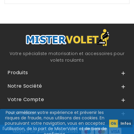
Votre spécialiste motorisation et accessoires pour
volets roulants
Produits

Notre Société

Votre Compte

Pour améliorer votre expérience et prévenir les
Informations

risques de fraude, nous utilisons des cookies. En
poursuivant votre navigation, vous en acceptez
Ok
Infos
l'utilisation, de la part de MisterVolet et de tiers de
Moyens de paiement sécurisés :