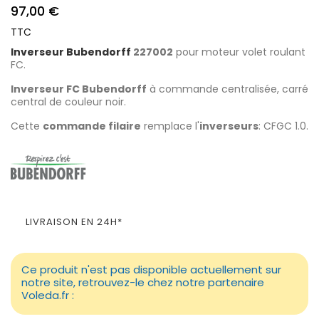
97,00 €
TTC
Inverseur Bubendorff
227002
pour moteur volet roulant
FC.
Inverseur FC Bubendorff
à commande centralisée, carré
central de couleur noir.
Cette
commande filaire
remplace l'
inverseurs
: CFGC 1.0.
LIVRAISON EN 24H*
Ce produit n'est pas disponible actuellement sur
notre site, retrouvez-le chez notre partenaire
Voleda.fr :