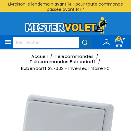
Livraison le lendemain avant 14H pour toute commande
passée avant 14H*
0

Accueil
Telecommandes
Telecommandes Bubendorff
Bubendorff 227002 - Inverseur filaire FC