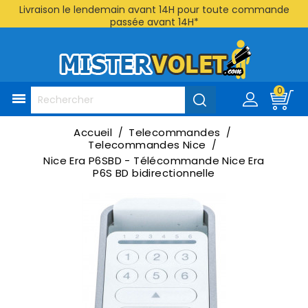
Livraison le lendemain avant 14H pour toute commande
passée avant 14H*
0

Accueil
Telecommandes
Telecommandes Nice
Nice Era P6SBD - Télécommande Nice Era
P6S BD bidirectionnelle