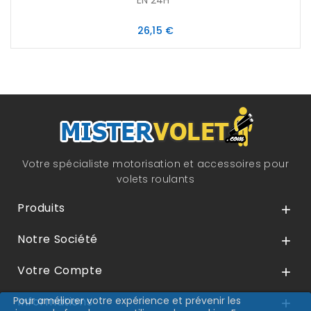
EN 24H*
Prix
26,15 €
Votre spécialiste motorisation et accessoires pour
volets roulants
Produits

Notre Société

Votre Compte

Pour améliorer votre expérience et prévenir les
Informations
