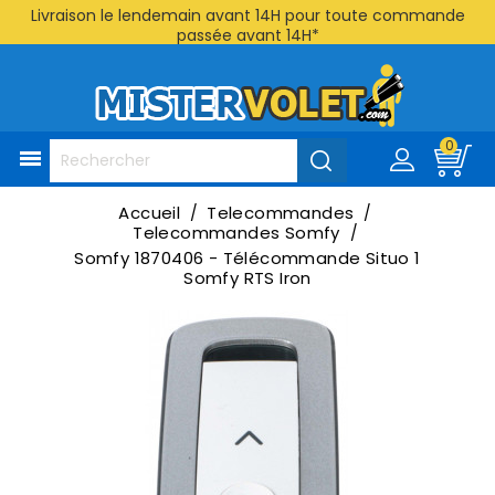
Livraison le lendemain avant 14H pour toute commande
passée avant 14H*
0

Accueil
Telecommandes
Telecommandes Somfy
Somfy 1870406 - Télécommande Situo 1
Somfy RTS Iron