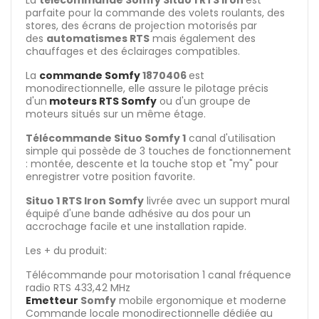
La
télécommande Somfy Situo 1 RTS Iron
est
parfaite pour la commande des volets roulants, des
stores, des écrans de projection motorisés par
des
automatismes RTS
mais également des
chauffages et des éclairages compatibles.
La
commande Somfy
1870406
est
monodirectionnelle, elle assure le pilotage précis
d'un
moteurs RTS Somfy
ou d'un groupe de
moteurs situés sur un même étage.
Télécommande Situo Somfy 1
canal d'utilisation
simple qui possède de 3 touches de fonctionnement
: montée, descente et la touche stop et "my" pour
enregistrer votre position favorite.
Situo 1 RTS Iron Somfy
livrée avec un support mural
équipé d'une bande adhésive au dos pour un
accrochage facile et une installation rapide.
Les + du produit:
Télécommande pour motorisation 1 canal fréquence
radio RTS 433,42 MHz
Emetteur
Somfy
mobile ergonomique et moderne
Commande locale monodirectionnelle dédiée au