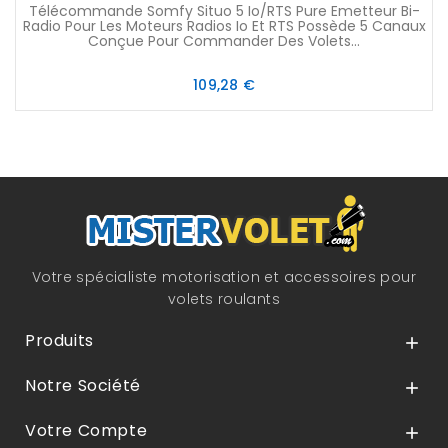
Télécommande Somfy Situo 5 Io/RTS Pure Emetteur Bi-
Radio Pour Les Moteurs Radios Io Et RTS Possède 5 Canaux
Conçue Pour Commander Des Volets...
Prix
109,28 €
Votre spécialiste motorisation et accessoires pour
volets roulants
Produits

Notre Société

Votre Compte
