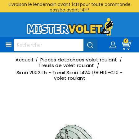
Livraison le lendemain avant 14H pour toute commande
passée avant 14H*
0

Accueil
Pieces detachees volet roulant
Treuils de volet roulant
Simu 2002115 - Treuil Simu 1424 1/8 H10-C10 -
Volet roulant