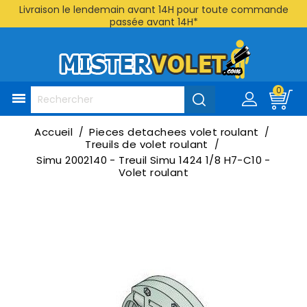
Livraison le lendemain avant 14H pour toute commande
passée avant 14H*
0

Accueil
Pieces detachees volet roulant
Treuils de volet roulant
Simu 2002140 - Treuil Simu 1424 1/8 H7-C10 -
Volet roulant