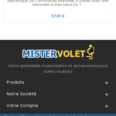
Mécanique De Commande Manuelle A Utiliser Avec Une
Manivelle Entrée Hexa De 7...
Prix
37,01 €
Votre spécialiste motorisation et accessoires pour
volets roulants
Produits

Notre Société

Votre Compte
