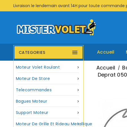
Livraison le lendemain avant 14H pour toute commande 
Accueil

CATEGORIES
Accueil
B
Moteur Volet Roulant

Deprat 050
Moteur De Store

Telecommandes

Bagues Moteur

Support Moteur

Moteur De Grille Et Rideau Metallique
