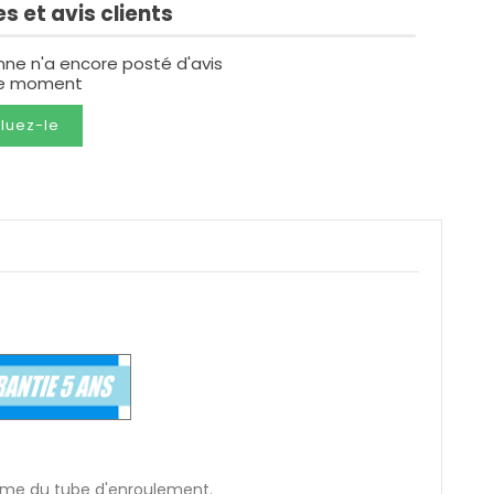
s et avis clients
nne n'a encore posté d'avis
le moment
luez-le
rme du tube d'enroulement.