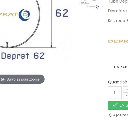
Tube Depr
Diamètre 
Kit : roue
LIVRAI
Survolez pour zoomer
Quantité

EN S
Ajoute