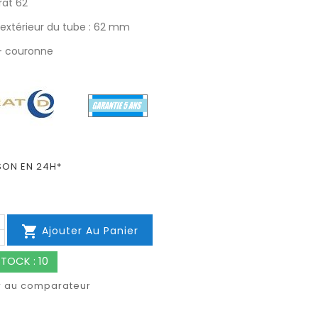
at 62
extérieur du tube : 62 mm
 + couronne
SON EN 24H*

Ajouter Au Panier
TOCK : 10
r au comparateur