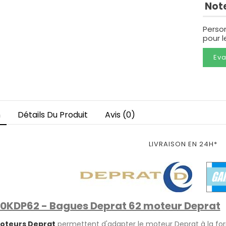
Note
Perso
pour 
Eva
n
Détails Du Produit
Avis (0)
LIVRAISON EN 24H*
0KDP62 - Bagues Deprat 62 moteur Deprat
oteurs Deprat
permettent d'adapter le moteur Deprat à la fo