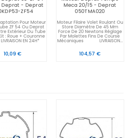
 Deprat - Deprat
Meca 20/15 - Deprat
0KDP53-ZF54
050TMA020
aptation Pour Moteur
Moteur Filaire Volet Roulant Ou
ube ZF 54 Ou Deprat
Store Diamètre De 45 Mm
tre Extérieur Du Tube
Force De 20 Newtons Réglage
Kit : Roue + Couronne
Par Molettes Fins De Course
AISON EN 24H*
Mécaniques LIVRAISON...
Prix
Prix
10,09 €
104,57 €
B