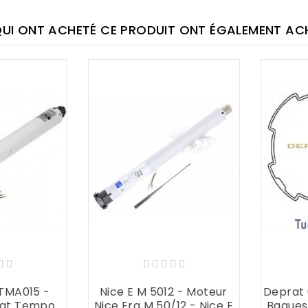
QUI ONT ACHETÉ CE PRODUIT ONT ÉGALEMENT ACHE
TMA015 -
Nice E M 5012 - Moteur
Deprat
rat Tempo
Nice Era M 50/12 - Nice E
Bagues