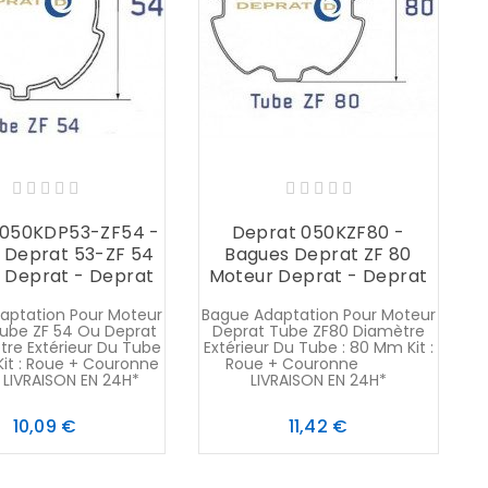
B
 050KDP53-ZF54 -
Deprat 050KZF80 -
 Deprat 53-ZF 54
Bagues Deprat ZF 80
 Deprat - Deprat
Moteur Deprat - Deprat
aptation Pour Moteur
Bague Adaptation Pour Moteur
ube ZF 54 Ou Deprat
Deprat Tube ZF80 Diamètre
tre Extérieur Du Tube
Extérieur Du Tube : 80 Mm Kit :
Kit : Roue + Couronne
Roue + Couronne
AISON EN 24H*
LIVRAISON EN 24H*
Prix
Prix
10,09 €
11,42 €