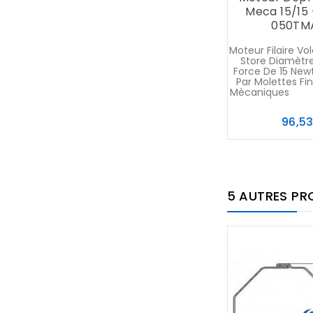
Meca 15/15
050TM
Moteur Filaire Vo
Store Diamètr
Force De 15 New
Par Molettes Fi
Mécaniques L
96,5
5 AUTRES PR