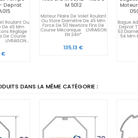
 - Deprat
M 5012
Moteur
A015
05
Moteur Filaire De Volet Roulant
Ou Store Diamètre De 45 Mm
let Roulant Ou
Bague Ad
Force De 50 Newtons Fins De
e De 45 Mm
Deprat T
Course Mécanique LIVRAISON
tons Réglage
53 Diamè
EN 24H*
ns De Course
: 54 Mm 
IVRAISON...
LIVR
Prix
135,13 €
Prix
3 €
ODUITS DANS LA MÊME CATÉGORIE :