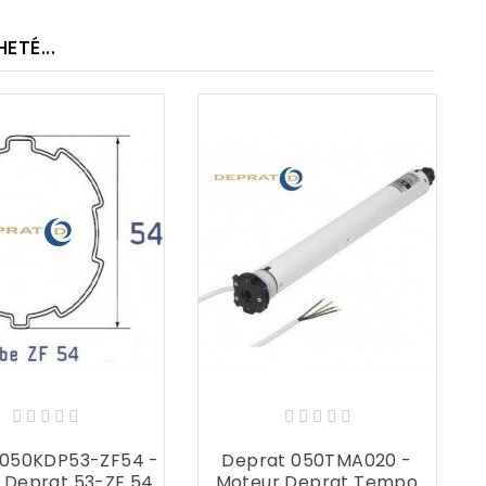
TÉ...
 050KDP53-ZF54 -
Deprat 050TMA020 -
 Deprat 53-ZF 54
Moteur Deprat Tempo