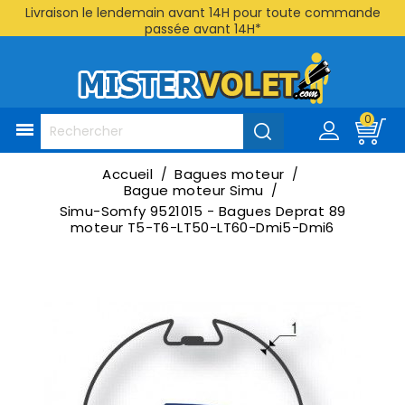
Livraison le lendemain avant 14H pour toute commande
passée avant 14H*
0

Accueil
Bagues moteur
Bague moteur Simu
Simu-Somfy 9521015 - Bagues Deprat 89
moteur T5-T6-LT50-LT60-Dmi5-Dmi6