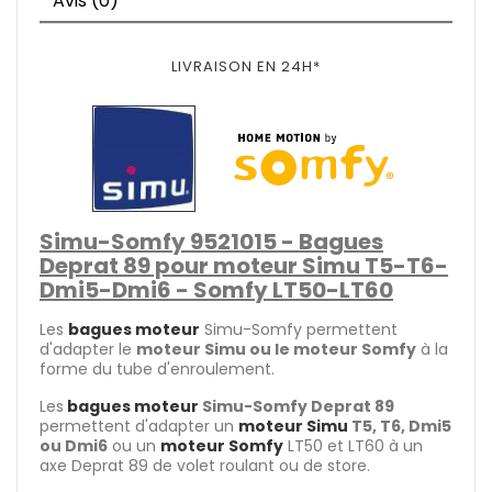
Avis (0)
LIVRAISON EN 24H*
Simu-Somfy
9521015
- Bagues
Deprat 89 pour moteur Simu T5-T6-
Dmi5-Dmi6 - Somfy LT50-LT60
Les
bagues moteur
Simu-Somfy permettent
d'adapter le
moteur Simu ou le moteur Somfy
à la
forme du tube d'enroulement.
Les
bagues moteur
Simu-Somfy Deprat 89
permettent d'adapter un
moteur Simu
T5, T6, Dmi5
ou Dmi6
ou un
moteur Somfy
LT50 et LT60 à un
axe Deprat 89 de volet roulant ou de store.