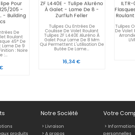
ulipe Pour
ZF L440E - Tulipe Aluréno
ILTR-
125/205 -
À Galet - Lame De 8 -
Flasques
 - Building
Zurfluh Feller
Roulant 
ics
Tulipes Ou Entrées De
Tulipes O
Coulisse De Volet Roulant
De Volet 
ntrées De
Tulipes ZF L440E Aluréno À
Arrondi
let Roulant
Galet Pour Lame De 8 Mm
LI
lasque 45° De
Qui Permettent L'utilisation De
t Lame De 9
Butée De Lame...
nition : Noire
 :...
Prix
16,34 €
Prix
 €
ts
Notre Société
Votre Com
tions
Livraison
Information
aux produits
A propos
personnelles