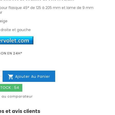
pour flasque 45° de 125 à 205 mm et lame de 9 mm
ur
beige
: droite et gauche
SON EN 24H*

Ajouter Au Panier
TOCK : 54
r au comparateur
s et avis clients