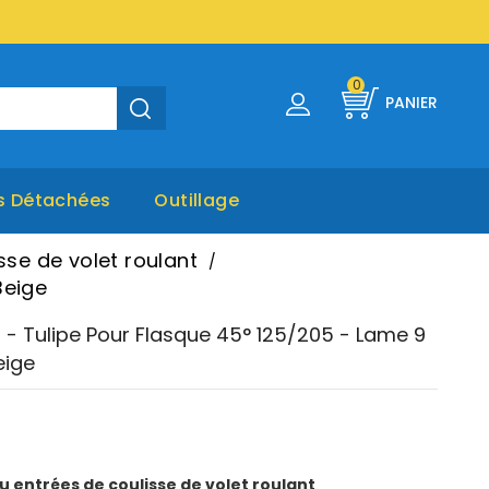
0
PANIER
s Détachées
Outillage
sse de volet roulant
Beige
5 - Tulipe Pour Flasque 45° 125/205 - Lame 9
eige
u entrées de coulisse de volet roulant