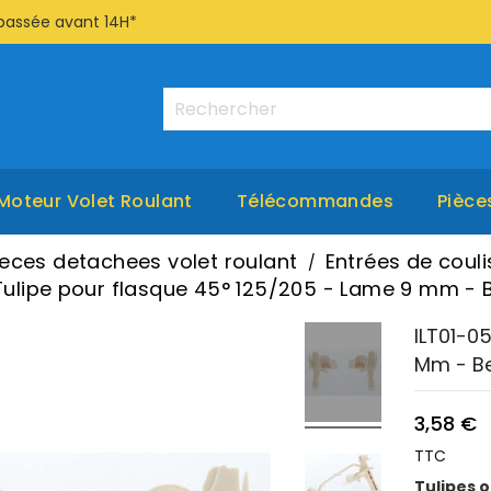
passée avant 14H*
Moteur Volet Roulant
Télécommandes
Pièce
ieces detachees volet roulant
Entrées de couli
 Tulipe pour flasque 45° 125/205 - Lame 9 mm - 
ILT01-0
Mm - B
3,58 €
TTC
Tulipes o