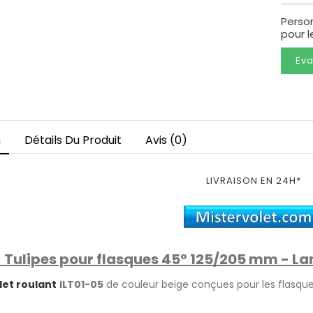
Perso
pour 
Eva
n
Détails Du Produit
Avis (0)
LIVRAISON EN 24H*
 Tulipes pour flasques 45° 125/205 mm - L
let roulant
ILT01-05
de couleur beige conçues pour les flasqu