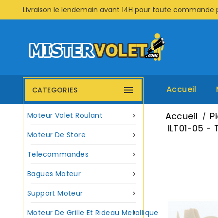
Livraison le lendemain avant 14H pour toute commande 
Accueil

CATEGORIES
Accueil
P
Moteur Volet Roulant

ILT01-05 -
Moteur De Store

Telecommandes

Bagues Moteur

Support Moteur

Moteur De Grille Et Rideau Metallique
