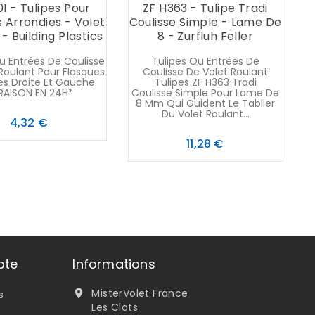
01 - Tulipes Pour
ZF H363 - Tulipe Tradi
 Arrondies - Volet
Coulisse Simple - Lame De
- Building Plastics
8 - Zurfluh Feller
B
u Entrées De Coulisse
Tulipes Ou Entrées De
Roulant Pour Flasques
Coulisse De Volet Roulant
C
es Droite Et Gauche
Tulipes ZF H363 Tradi
VRAISON EN 24H*
Coulisse Simple Pour Lame De
8 Mm Qui Guident Le Tablier
Du Volet Roulant...
Prix
4,32 €
Prix
11,28 €
pte
Informations
MisterVolet France

s
Les Clots