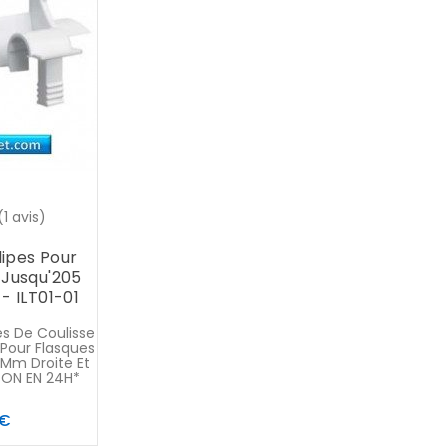
(1 avis)
lipes Pour
 Jusqu'205
 - ILT01-01
es De Coulisse
 Pour Flasques
 Mm Droite Et
SON EN 24H*
Prix
 €