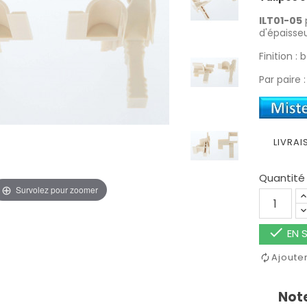
ILT01-05
d'épaisse
Finition : 
Par paire 
LIVRAI
Quantité
Survolez pour zoomer

EN S
Ajoute
Note