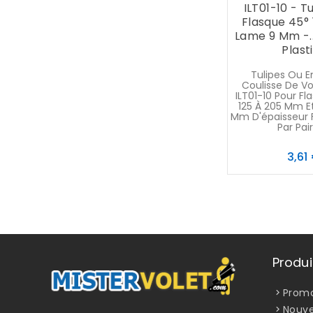
ILT01-10 - T
Flasque 45° 
Lame 9 Mm -...
Plast
Tulipes Ou E
Coulisse De Vo
ILT01-10 Pour F
125 À 205 Mm E
Mm D'épaisseur Fi
Par Paire
3,61
Produi
Promo
Nouve