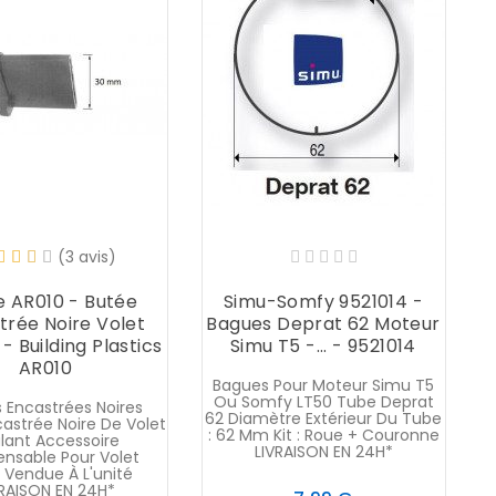
(3 avis)
e AR010 - Butée
Simu-Somfy 9521014 -
trée Noire Volet
Bagues Deprat 62 Moteur
- Building Plastics
Simu T5 -... - 9521014
S
AR010
Bagues Pour Moteur Simu T5
Ou Somfy LT50 Tube Deprat
 Encastrées Noires
62 Diamètre Extérieur Du Tube
astrée Noire De Volet
: 62 Mm Kit : Roue + Couronne
lant Accessoire
LIVRAISON EN 24H*
ensable Pour Volet
t Vendue À L'unité
VRAISON EN 24H*