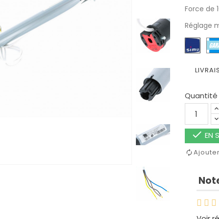
Force de 
Réglage m
LIVRAI
Quantité

EN S
Ajoute
Note
Voir r