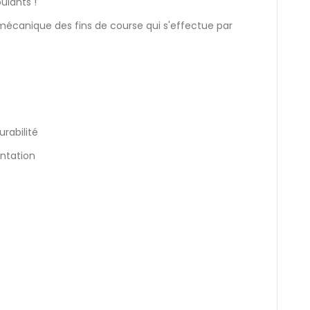
ulants !
écanique des fins de course qui s'effectue par
rabilité
entation