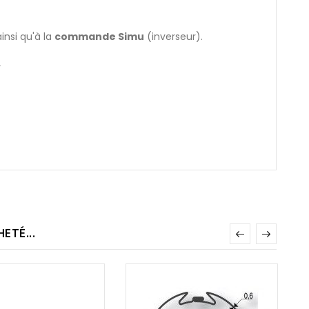
insi qu'à la
commande Simu
(inverseur).
u
TÉ...