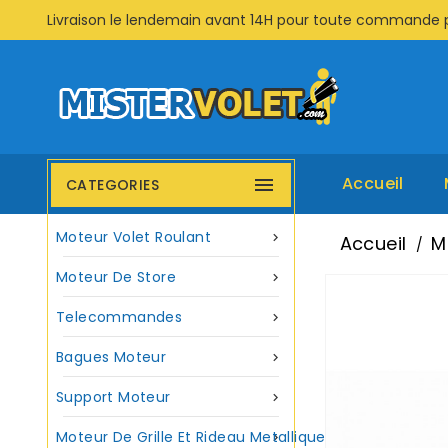
Livraison le lendemain avant 14H pour toute commande 
Accueil

CATEGORIES
Moteur Volet Roulant

Accueil
M
Moteur De Store

Telecommandes

Bagues Moteur

Support Moteur

Moteur De Grille Et Rideau Metallique
