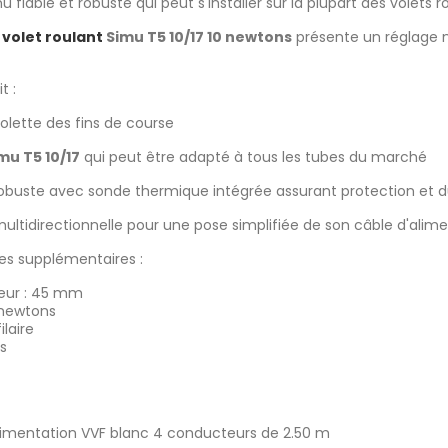
fiable et robuste qui peut s'installer sur la plupart des volets ro
volet roulant
Simu T5 10/17 10 newtons
présente un réglage m
t :
lette des fins de course
u T5 10/17
qui peut être adapté à tous les tubes du marché
buste avec sonde thermique intégrée assurant protection et du
ltidirectionnelle pour une pose simplifiée de son câble d'alim
es supplémentaires :
eur : 45 mm
 newtons
ilaire
s
alimentation VVF blanc 4 conducteurs de 2.50 m