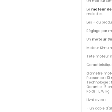
Un moteur Simu 
Le
moteur de 
molettes.
Les + du produi
Réglage par mo
Un
moteur Sim
Moteur Simu ro
Tête moteur mu
Caractéristiqu
diamètre mot
Puissance : 10
Technologie : f
Garantie : 5 an
Poids : 1,78 kg
Livré avec :
- un câble d'