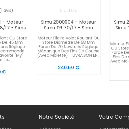
(1 avis)
1 - Moteur
Simu 2000904 - Moteur
Simu 
8/17 - Simu
Simu T6 70/17 - Simu
Simu 
lant Ou Store
Moteur Filaire Volet Roulant Ou
e De 45 Mm
Store Diamètre De 58 Mm
Moteur Fi
tons Réglage
Force De 70 Newtons Réglage
Ou Stor
lecommande
Mécanique Des Fins De Course
Force De
avorite "My"
(avec Molette) LIVRAISON EN...
Fins De
 Le...
Avec Mol
Prix
240,50 €
Prix
0 €
ts
Notre Société
Votre Com