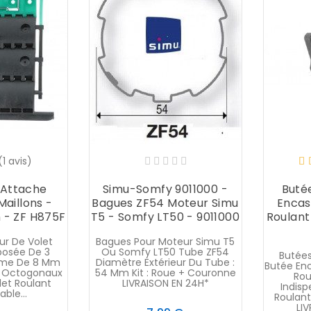
(1 avis)
 Attache
Simu-Somfy 9011000 -
Buté
Maillons -
Bagues ZF54 Moteur Simu
Encas
 - ZF H875F
T5 - Somfy LT50 - 9011000
Roulant 
ur De Volet
Bagues Pour Moteur Simu T5
osée De 3
Ou Somfy LT50 Tube ZF54
Butées
Lame De 8 Mm
Diamètre Extérieur Du Tube :
Butée Enc
t Octogonaux
54 Mm Kit : Roue + Couronne
Rou
let Roulant
LIVRAISON EN 24H*
Indisp
ble...
Roulan
LI