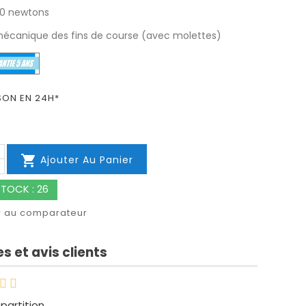
10 newtons
écanique des fins de course (avec molettes)
SON EN 24H*

Ajouter Au Panier
TOCK : 26
r au comparateur
s et avis clients
épartition