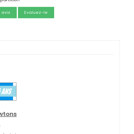
e avis
Evaluez-le
ewtons
.