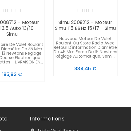
2008712 - Moteur
Simu 2009212 - Moteur
T3.5 Auto 13/10 -
Simu T5 EBHz 15/17 - Simu
S
Simu
Nouveau Moteur De Volet
Roulant Ou Store Radio Avec
laire De Volet Roulant
Retour D'information Diamètre
R
e Diamètre De 35 Mm
De 45 Mm Force De 15 Newtons
 13 Newtons Réglage
Réglage Automatique, Semi...
 Course Electronique
ettes LIVRAISON EN...
Prix
334,45 €
Prix
185,83 €
pte
Informations
MisterVolet France
