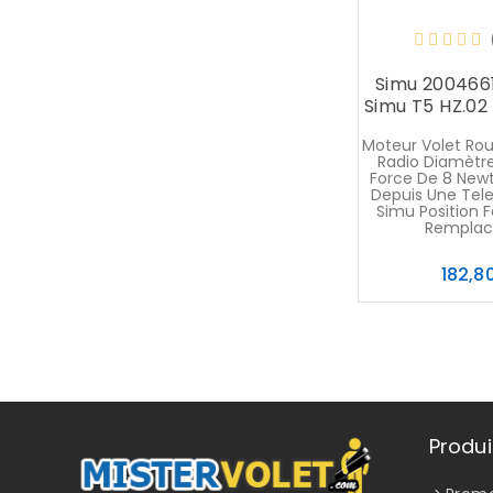
Simu 200466
Simu T5 HZ.02 
Moteur Volet Rou
Radio Diamètr
Force De 8 New
Depuis Une Te
Simu Position F
Remplace
182,8
Produi