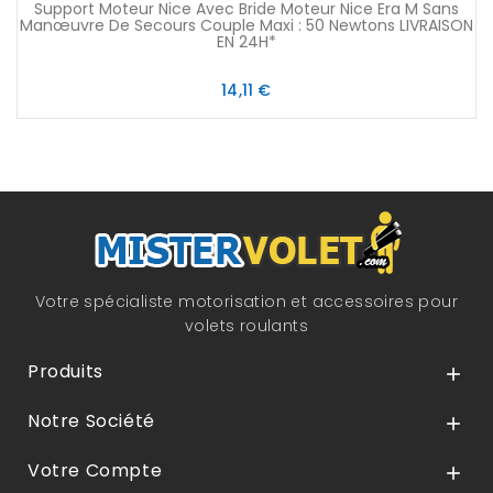
Support Moteur Nice Avec Bride Moteur Nice Era M Sans
Manœuvre De Secours Couple Maxi : 50 Newtons LIVRAISON
EN 24H*
Prix
14,11 €
Votre spécialiste motorisation et accessoires pour
volets roulants
Produits

Notre Société

Votre Compte
