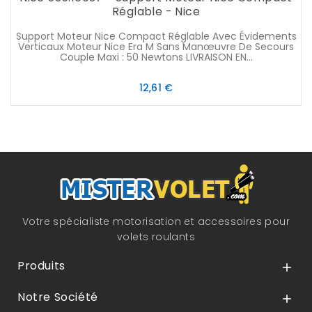
Réglable - Nice
Support Moteur Nice Compact Réglable Avec Évidements
Verticaux Moteur Nice Era M Sans Manœuvre De Secours
Couple Maxi : 50 Newtons LIVRAISON EN...
Prix
12,61 €
Votre spécialiste motorisation et accessoires pour
volets roulants
Produits

Notre Société
