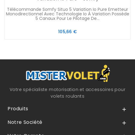
Télécommande Somfy Situo 5 Variation Io Pure Emetteur
Monodirectionnel Avec Technologie Io À Variation Possède
5 Canaux Pour Le Pilotage De...
Prix
105,66 €
Votre spécialiste motorisation et accessoires pour
volets roulants
Produits

Notre Société
