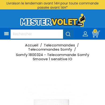
Livraison le lendemain avant 14H pour toute commande
passée avant 14H*
0

Accueil
Telecommandes
Telecommandes Somfy
Somfy 1800324 - Telecommande Somfy
Smoove 1 sensitive IO