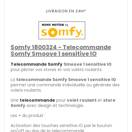
LIVRAISON EN 24H*
Somfy 1800324 - Telecommande
Somfy Smoove 1 sensitive IO
Telecommande Somfy
Smoove 1 sensitive IO
pour piloter vos stores et vos volets roulants.
La
telecommande Somfy
Smoove 1 sensitive IO
permet une commande individuelle ou générale des
volets roulants.
Une
telecommande
pour
volet roulant
et
store
Somfy
avec design et technologie.
Les + du produit :
Activation des touches sensitive IO par le bouton
on/off au dos de la telecommande