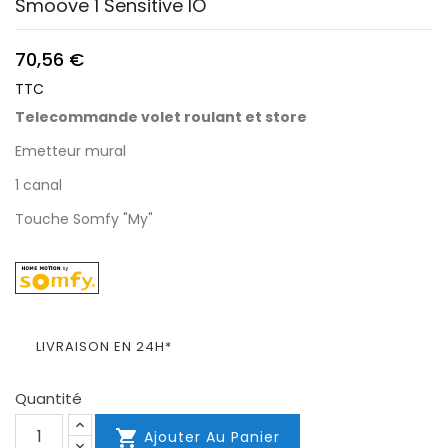
Smoove 1 Sensitive IO
70,56 €
TTC
Telecommande volet roulant et store
Emetteur mural
1 canal
Touche Somfy "My"
LIVRAISON EN 24H*
Quantité

Ajouter Au Panier