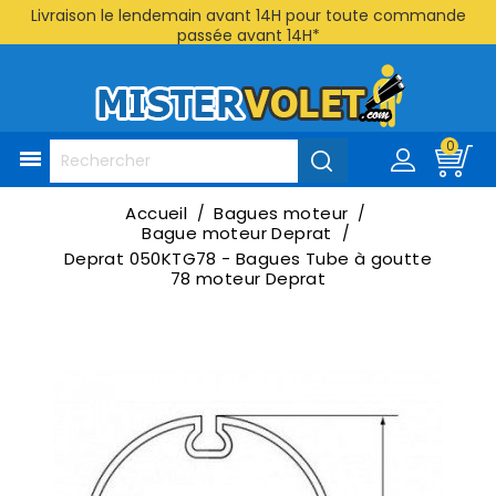
Livraison le lendemain avant 14H pour toute commande
passée avant 14H*
0

Accueil
Bagues moteur
Bague moteur Deprat
Deprat 050KTG78 - Bagues Tube à goutte
78 moteur Deprat